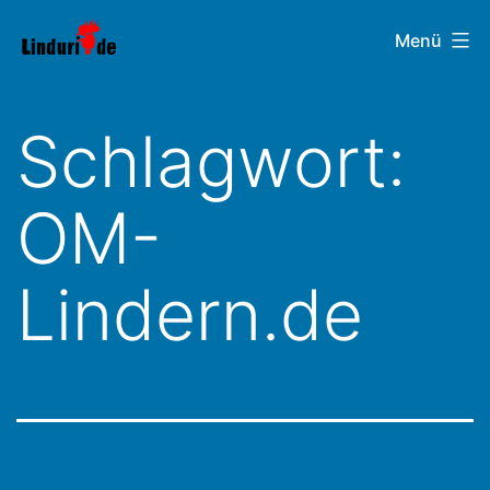
Zum
Linduri.de
Menü
Inhalt
springen
Schlagwort:
OM-
Lindern.de