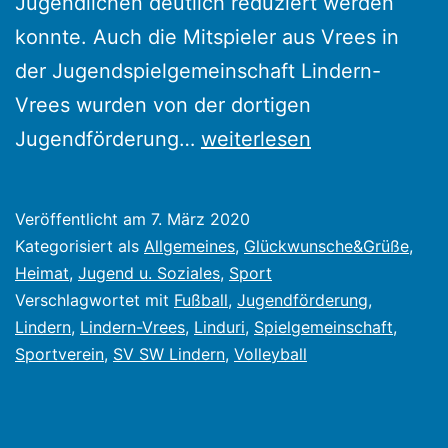
Jugendlichen deutlich reduziert werden
konnte. Auch die Mitspieler aus Vrees in
der Jugendspielgemeinschaft Lindern-
Vrees wurden von der dortigen
Jugendförderung
Jugendförderung…
weiterlesen
des
SV
Veröffentlicht am
7. März 2020
Schwarz-
Kategorisiert als
Allgemeines
,
Glückwunsche&Grüße
,
Weiß
Heimat
,
Jugend u. Soziales
,
Sport
Verschlagwortet mit
Fußball
,
Jugendförderung
,
Lindern
Lindern
,
Lindern-Vrees
,
Linduri
,
Spielgemeinschaft
,
Sportverein
,
SV SW Lindern
,
Volleyball