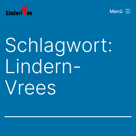
Zum
Linduri.de
Menü
Inhalt
springen
Schlagwort:
Lindern-
Vrees