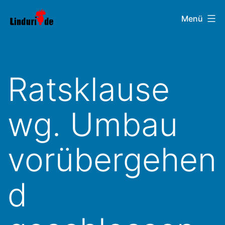
Zum
Linduri.de
Menü
Inhalt
springen
Ratsklause
wg. Umbau
vorübergehen
d