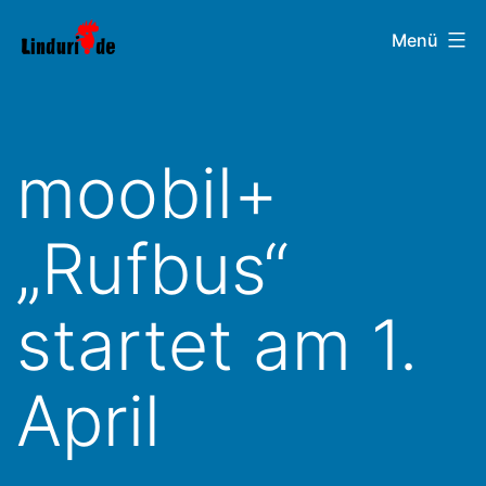
Zum
Linduri.de
Menü
Inhalt
springen
moobil+
„Rufbus“
startet am 1.
April