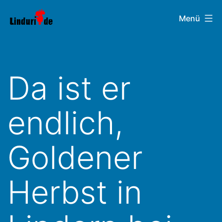
Zum
Linduri.de
Menü
Inhalt
springen
Da ist er
endlich,
Goldener
Herbst in