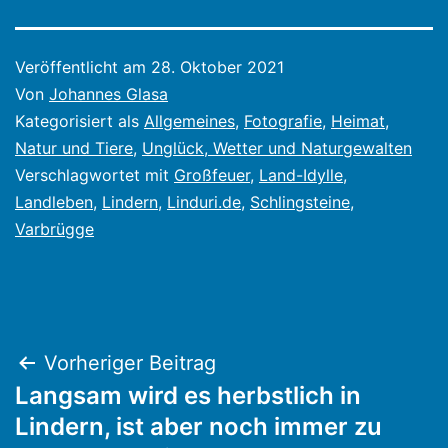
Veröffentlicht am
28. Oktober 2021
Von
Johannes Glasa
Kategorisiert als
Allgemeines
,
Fotografie
,
Heimat
,
Natur und Tiere
,
Unglück, Wetter und Naturgewalten
Verschlagwortet mit
Großfeuer
,
Land-Idylle
,
Landleben
,
Lindern
,
Linduri.de
,
Schlingsteine
,
Varbrügge
Beitragsnavigation
Vorheriger Beitrag
Langsam wird es herbstlich in
Lindern, ist aber noch immer zu