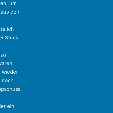
nen, um
r aus den
te ich
ei Stück
 zu
waren
l wieder
r noch
ppschuss
er ein