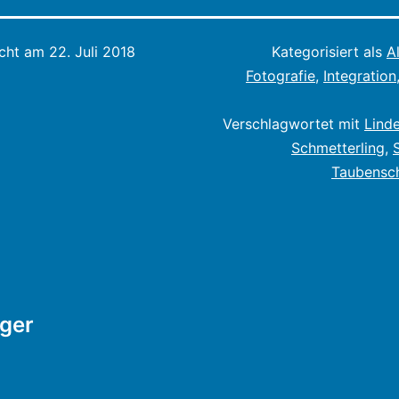
icht am
22. Juli 2018
Kategorisiert als
A
Fotografie
,
Integration
Verschlagwortet mit
Lind
Schmetterling
,
Taubensc
tion
ager