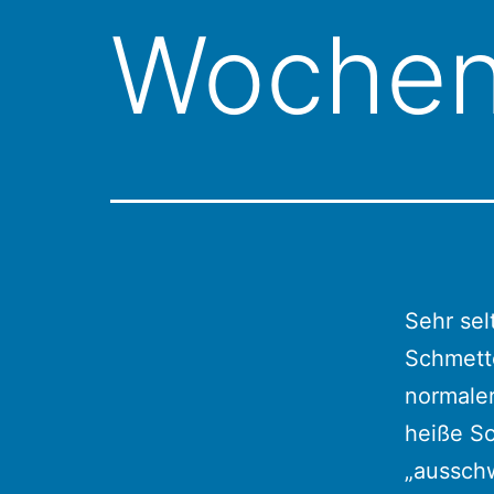
Wochen 
Sehr sel
Schmett
normaler
heiße So
„ausschw