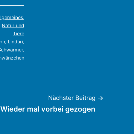
llgemeines
,
,
Natur und
Tiere
ern
,
Linduri
,
Schwärmer
,
hwänzchen
Nächster Beitrag
Wieder mal vorbei gezogen