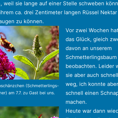
, weil sie lange auf einer Stelle schweben kön
 ihrem ca. drei Zentimeter langen Rüssel Nekta
saugen zu können.
Vor zwei Wochen hat
das Glück, gleich zw
davon an unserem
Schmetterlingsbaum
beobachten. Leider 
sie aber auch schnel
weg, ich konnte abe
nschänzchen (Schmetterlings-
schnell einen Schna
r) am 7.7. zu Gast bei uns.
machen.
Heute war dann wied