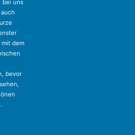
bei uns
 auch
kurze
enster
s mit dem
wischen
n, bevor
esehen,
chönen
.