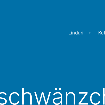
Linduri
Kul
Menü
öffnen
schwänzch