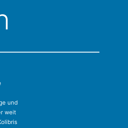
n
e
nge und
r weit
olibris