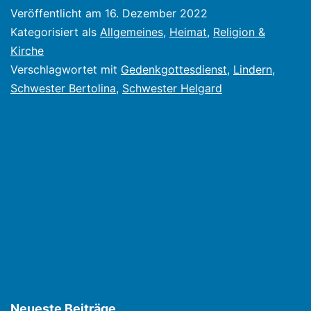
ist
Veröffentlicht am
16. Dezember 2022
gestorben,
Kategorisiert als
Allgemeines
,
Heimat
,
Religion &
Gedenkgottesdi
Kirche
Verschlagwortet mit
Gedenkgottesdienst
,
Lindern
,
am
Schwester Bertolina
,
Schwester Helgard
Montag
den
19.12.2022
Neueste Beiträge