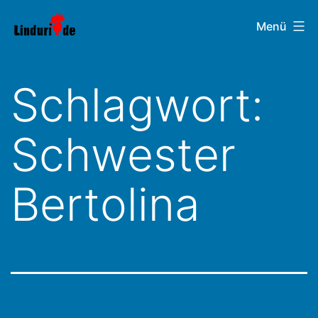
Zum
Linduri.de
Menü
Inhalt
springen
Schlagwort:
Schwester
Bertolina