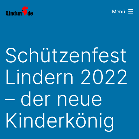
Zum
Linduri.de
Menü
Inhalt
springen
Schützenfest
Lindern 2022
– der neue
Kinderkönig