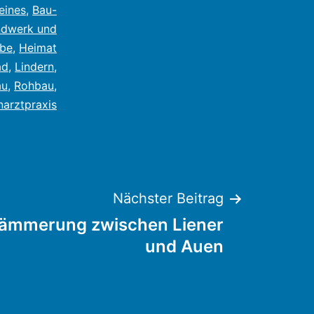
eines
,
Bau-
dwerk und
be
,
Heimat
ad
,
Lindern
,
au
,
Rohbau
,
narztpraxis
Nächster Beitrag
Dämmerung zwischen Liener
und Auen