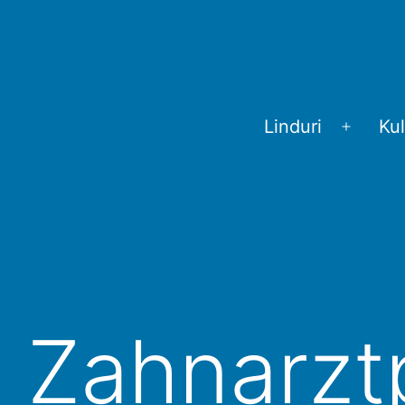
Linduri
Kul
Menü
öffnen
Zahnarztp