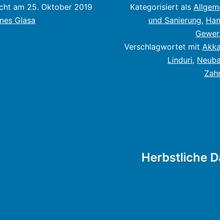
icht am
25. Oktober 2019
Kategorisiert als
Allgem
nes Glasa
und Sanierung
,
Han
Gewer
Verschlagwortet mit
Akk
Linduri
,
Neub
Zah
tion
Herbstliche 