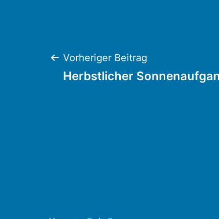
Beitragsnaviga
Vorheriger Beitrag
Herbstlicher Sonnenaufga