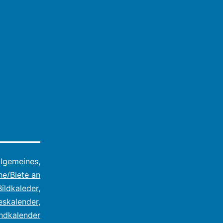
llgemeines
,
he/Biete an
Bildkaleder
,
eskalender
,
ndkalender