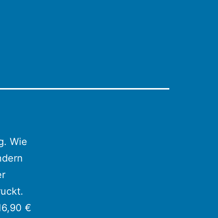
g. Wie
ndern
er
ruckt.
16,90 €