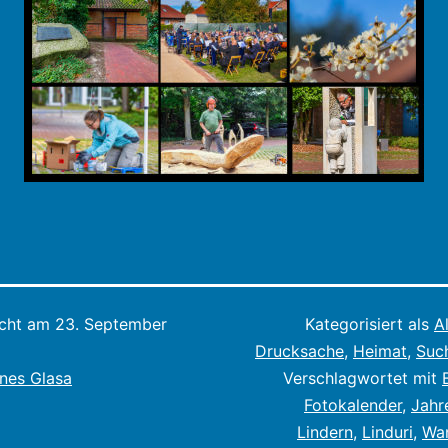
icht am
23. September
Kategorisiert als
A
Drucksache
,
Heimat
,
Suc
nes Glasa
Verschlagwortet mit
Fotokalender
,
Jahr
Lindern
,
Linduri
,
Wa