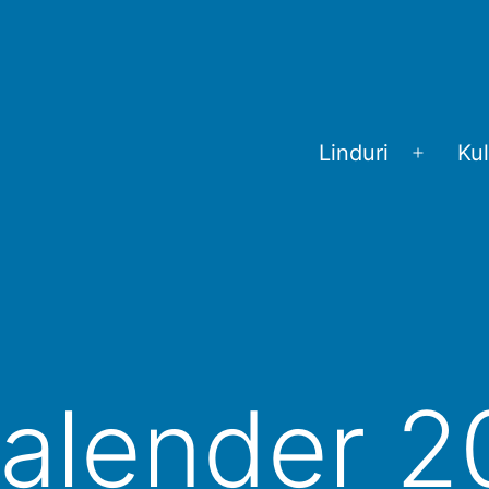
Linduri
Kul
Menü
öffnen
alender 2