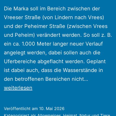
Die Marka soll im Bereich zwischen der
Vreeser Straße (von Lindern nach Vrees)
und der Peheimer Straße (zwischen Vrees
und Peheim) verändert werden. So soll z. B.
ein ca. 1.000 Meter langer neuer Verlauf
angelegt werden, dabei sollen auch die
Uferbereiche abgeflacht werden. Geplant
ist dabei auch, dass die Wasserstände in
Planungen
den betroffenen Bereichen nicht…
entlang
weiterlesen
der
Marka
Veröffentlicht am
10. Mai 2026
mit
Kategorisiert als
Allgemeines
,
Heimat
,
Natur und Tiere