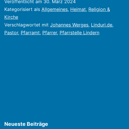
Veröffentlicht am
30. März 2024
beendet
Kategorisiert als
Allgemeines
,
Heimat
,
Religion &
Pfarramt
Kirche
Verschlagwortet mit
Johannes Werges
,
Linduri.de
,
in
Pastor
,
Pfarramt
,
Pfarrer
,
Pfarrstelle Lindern
Lindern
Neueste Beiträge