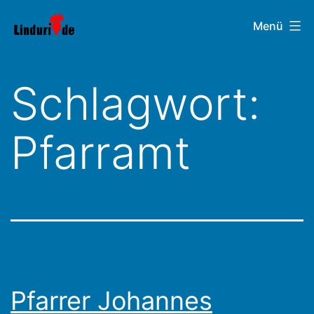
Zum
Linduri.de
Menü
Inhalt
springen
Schlagwort:
Pfarramt
Pfarrer Johannes