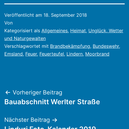
Veröffentlicht am
18. September 2018
Von
Kategorisiert als
Allgemeines
,
Heimat
,
Unglück, Wetter
und Naturgewalten
Verschlagwortet mit
Brandbekämpfung
,
Bundeswehr
,
Emsland
,
Feuer
,
Feuerteufel
,
Lindern
,
Moorbrand
Beitragsnavigation
Vorheriger Beitrag
Bauabschnitt Werlter Straße
Nächster Beitrag