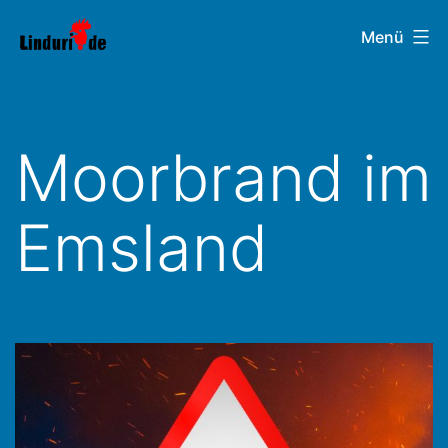
Zum
Linduri.de
Menü
Inhalt
springen
Moorbrand im
Emsland