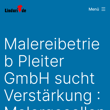
Zum
Linduri.de
Menü
Inhalt
springen
Malereibetrie
b Pleiter
GmbH sucht
Verstärkung :