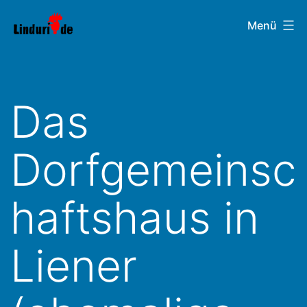
Zum
Linduri.de
Menü
Inhalt
springen
Das
Dorfgemeinsc
haftshaus in
Liener