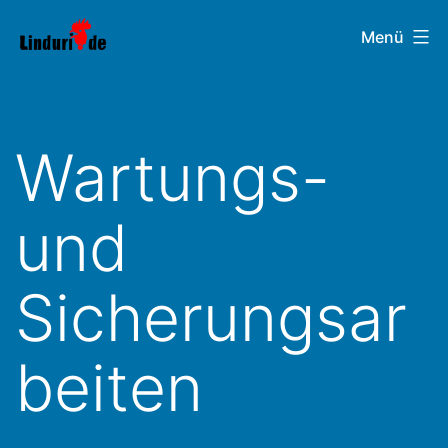
Zum
Linduri.de
Menü
Inhalt
springen
Wartungs-
und
Sicherungsar
beiten