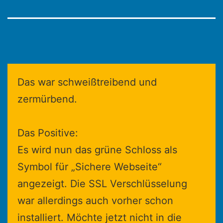
Das war schweißtreibend und
zermürbend.
Das Positive:
Es wird nun das grüne Schloss als
Symbol für „Sichere Webseite“
angezeigt. Die SSL Verschlüsselung
war allerdings auch vorher schon
installiert. Möchte jetzt nicht in die